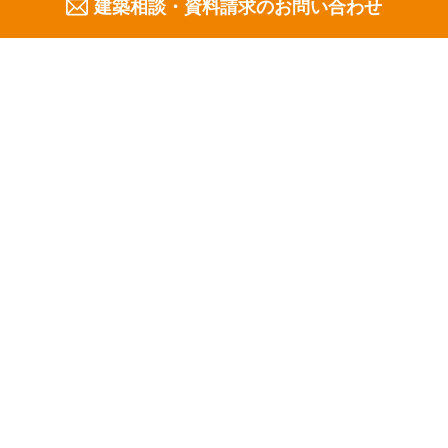
不動産売却
(7)
建築相談・資料請求のお問い合わせ
私道
(8)
賃貸併用住宅
(5)
アイテム紹介
(4)
防火・耐火
(4)
防犯
(2)
制震・耐震
(2)
住宅ローン
(3)
民泊
(3)
Related Column