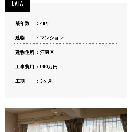
DATA
築年数
48年
建物
マンション
建物住所
江東区
工事費用
900万円
工期
3ヶ月